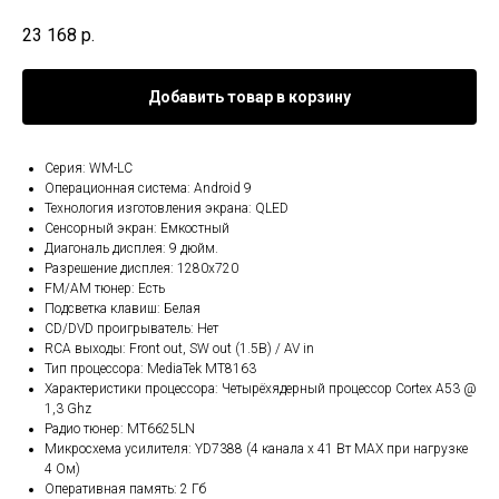
23 168
р.
Добавить товар в корзину
Серия: WM-LC
Операционная система: Android 9
Технология изготовления экрана: QLED
Сенсорный экран: Емкостный
Диагональ дисплея: 9 дюйм.
Разрешение дисплея: 1280x720
FM/AM тюнер: Есть
Подсветка клавиш: Белая
CD/DVD проигрыватель: Нет
RCA выходы: Front out, SW out (1.5В) / AV in
Тип процессора: MediaTek MT8163
Характеристики процессора: Четырёхядерный процессор Cortex A53 @
1,3 Ghz
Радио тюнер: MT6625LN
Микросхема усилителя: YD7388 (4 канала x 41 Вт МАХ при нагрузке
4 Ом)
Оперативная память: 2 Гб