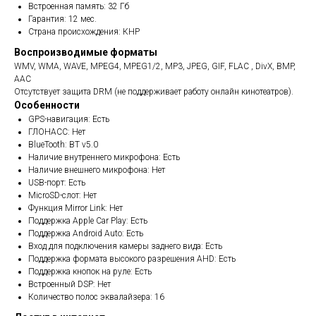
Встроенная память: 32 Гб
Гарантия: 12 мес.
Страна происхождения: КНР
Воспроизводимые форматы
WMV, WMA, WAVE, MPEG4, MPEG1/2, MP3, JPEG, GIF, FLAC , DivX, BMP,
AAC
Отсутствует защита DRM (не поддерживает работу онлайн кинотеатров).
Особенности
GPS-навигация: Есть
ГЛОНАСС: Нет
BlueTooth: BT v5.0
Наличие внутреннего микрофона: Есть
Наличие внешнего микрофона: Нет
USB-порт: Есть
MicroSD-слот: Нет
Функция Mirror Link: Нет
Поддержка Apple Car Play: Есть
Поддержка Android Auto: Есть
Вход для подключения камеры заднего вида: Есть
Поддержка формата высокого разрешения AHD: Есть
Поддержка кнопок на руле: Есть
Встроенный DSP: Нет
Количество полос эквалайзера: 16