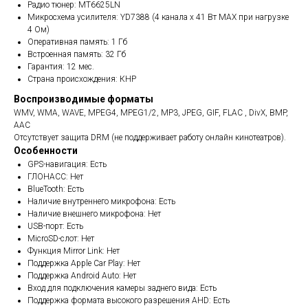
Радио тюнер: MT6625LN
Микросхема усилителя: YD7388 (4 канала x 41 Вт МАХ при нагрузке
4 Ом)
Оперативная память: 1 Гб
Встроенная память: 32 Гб
Гарантия: 12 мес.
Страна происхождения: КНР
Воспроизводимые форматы
WMV, WMA, WAVE, MPEG4, MPEG1/2, MP3, JPEG, GIF, FLAC , DivX, BMP,
AAC
Отсутствует защита DRM (не поддерживает работу онлайн кинотеатров).
Особенности
GPS-навигация: Есть
ГЛОНАСС: Нет
BlueTooth: Есть
Наличие внутреннего микрофона: Есть
Наличие внешнего микрофона: Нет
USB-порт: Есть
MicroSD-слот: Нет
Функция Mirror Link: Нет
Поддержка Apple Car Play: Нет
Поддержка Android Auto: Нет
Вход для подключения камеры заднего вида: Есть
Поддержка формата высокого разрешения AHD: Есть