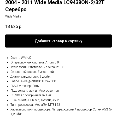
2004 - 2011 Wide Media LC9438ON-2/32T
Серебро
Wide Media
18 625
р.
Добавить товар в корзину
Серия: WM-LC
Операционная система: Android 9
Технология изготовления экрана: IPS
Сенсорный экран: Емкостный
Диагональ дисплея: 9 дюйм.
Разрешение дисплея: 1024x600
FM/AM тюнер: Есть
Подсветка клавиш: Многоцветная
CD/DVD проигрыватель: Нет
RCA выходы: FR out, SW out, AV in
Тип процессора: MediaTek MT8163
Характеристики процессора: Четырёхядерный процессор Cortex A53 @
1,3 Ghz