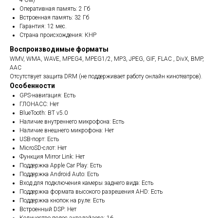
4 Ом)
Оперативная память: 2 Гб
Встроенная память: 32 Гб
Гарантия: 12 мес.
Страна происхождения: КНР
Воспроизводимые форматы
WMV, WMA, WAVE, MPEG4, MPEG1/2, MP3, JPEG, GIF, FLAC , DivX, BMP,
AAC
Отсутствует защита DRM (не поддерживает работу онлайн кинотеатров).
Особенности
GPS-навигация: Есть
ГЛОНАСС: Нет
BlueTooth: BT v5.0
Наличие внутреннего микрофона: Есть
Наличие внешнего микрофона: Нет
USB-порт: Есть
MicroSD-слот: Нет
Функция Mirror Link: Нет
Поддержка Apple Car Play: Есть
Поддержка Android Auto: Есть
Вход для подключения камеры заднего вида: Есть
Поддержка формата высокого разрешения AHD: Есть
Поддержка кнопок на руле: Есть
Встроенный DSP: Нет