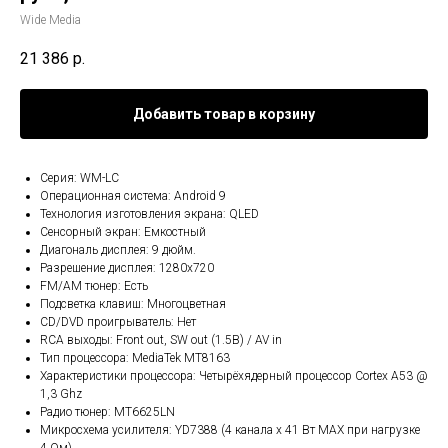
Wide Media
21 386
р.
Добавить товар в корзину
Серия: WM-LC
Операционная система: Android 9
Технология изготовления экрана: QLED
Сенсорный экран: Емкостный
Диагональ дисплея: 9 дюйм.
Разрешение дисплея: 1280x720
FM/AM тюнер: Есть
Подсветка клавиш: Многоцветная
CD/DVD проигрыватель: Нет
RCA выходы: Front out, SW out (1.5В) / AV in
Тип процессора: MediaTek MT8163
Характеристики процессора: Четырёхядерный процессор Cortex A53 @
1,3 Ghz
Радио тюнер: MT6625LN
Микросхема усилителя: YD7388 (4 канала x 41 Вт МАХ при нагрузке