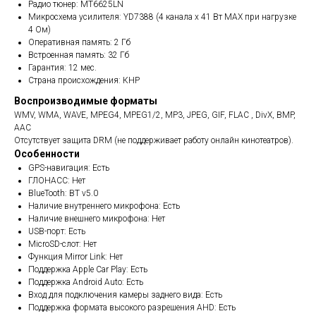
Радио тюнер: MT6625LN
Микросхема усилителя: YD7388 (4 канала x 41 Вт МАХ при нагрузке
4 Ом)
Оперативная память: 2 Гб
Встроенная память: 32 Гб
Гарантия: 12 мес.
Страна происхождения: КНР
Воспроизводимые форматы
WMV, WMA, WAVE, MPEG4, MPEG1/2, MP3, JPEG, GIF, FLAC , DivX, BMP,
AAC
Отсутствует защита DRM (не поддерживает работу онлайн кинотеатров).
Особенности
GPS-навигация: Есть
ГЛОНАСС: Нет
BlueTooth: BT v5.0
Наличие внутреннего микрофона: Есть
Наличие внешнего микрофона: Нет
USB-порт: Есть
MicroSD-слот: Нет
Функция Mirror Link: Нет
Поддержка Apple Car Play: Есть
Поддержка Android Auto: Есть
Вход для подключения камеры заднего вида: Есть
Поддержка формата высокого разрешения AHD: Есть