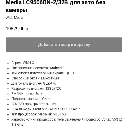
Media LC9506ON-2/32B для авто без
камеры
Wide Media
19879,00
р.
Добавить товар в корзину
Серия: WM-LC
Операционная система: Android 9
Технология изготовления экрана: QLED
Сенсорный экран: Емкостный
Диагональ дисплея: 8 дюйм.
Разрешение дисплея: 1280x720
FM/AM тюнер: Есть
Подсветка клавиш: Синяя
CD/DVD проигрыватель: Нет
RCA выходы: Front out, SW out (1.5В) / AV in
Тип процессора: MediaTek MT8163
Характеристики процессора: Четырёхядерный процессор Cortex A53 @
1,3 Ghz