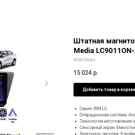
Штатная магнитол
Media LC9011ON-
Wide Media
15 024
р.
Добавить товар в корзи
Серия: WM-LC
Операционная система: And
Технология изготовления э
Сенсорный экран: Емкостн
Диагональ дисплея: 9 дюйм