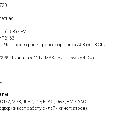
720
ветная
т
t (1.5В) / AV in
 MT8163
: Четырёхядерный процессор Cortex A53 @ 1,3 Ghz
88 (4 канала x 41 Вт МАХ при нагрузке 4 Ом)
Р
аты
2, MP3, JPEG, GIF, FLAC , DivX, BMP, AAC
оддерживает работу онлайн кинотеатров).