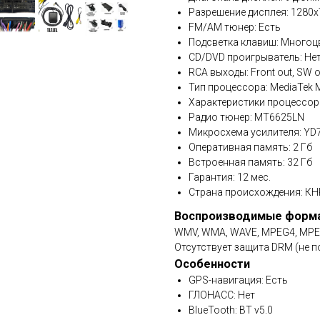
Разрешение дисплея: 1280x
FM/AM тюнер: Есть
Подсветка клавиш: Многоц
CD/DVD проигрыватель: Не
RCA выходы: Front out, SW ou
Тип процессора: MediaTek
Характеристики процессора
Радио тюнер: MT6625LN
Микросхема усилителя: YD73
Оперативная память: 2 Гб
Встроенная память: 32 Гб
Гарантия: 12 мес.
Страна происхождения: КН
Воспроизводимые форм
WMV, WMA, WAVE, MPEG4, MPEG1/
Отсутствует защита DRM (не п
Особенности
GPS-навигация: Есть
ГЛОНАСС: Нет
BlueTooth: BT v5.0