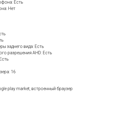
офона: Есть
на: Нет
сть
ть
ры заднего вида: Есть
го разрешения AHD: Есть
 Есть
зера: 16
ogle play market, встроенный браузер