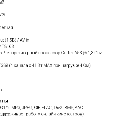
ый
.
720
ветная
т
t (1.5В) / AV in
 MT8163
: Четырёхядерный процессор Cortex A53 @ 1,3 Ghz
88 (4 канала x 41 Вт МАХ при нагрузке 4 Ом)
Р
аты
2, MP3, JPEG, GIF, FLAC , DivX, BMP, AAC
оддерживает работу онлайн кинотеатров).