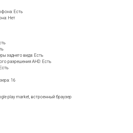
офона: Есть
на: Нет
сть
ть
ры заднего вида: Есть
го разрешения AHD: Есть
 Есть
зера: 16
ogle play market, встроенный браузер