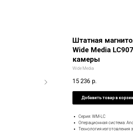
Штатная магнитол
Wide Media LC907
камеры
Wide Media
15 236
р.
Добавить товар в корзи
Серия: WM-LC
Операционная система: And
Технология изготовления э