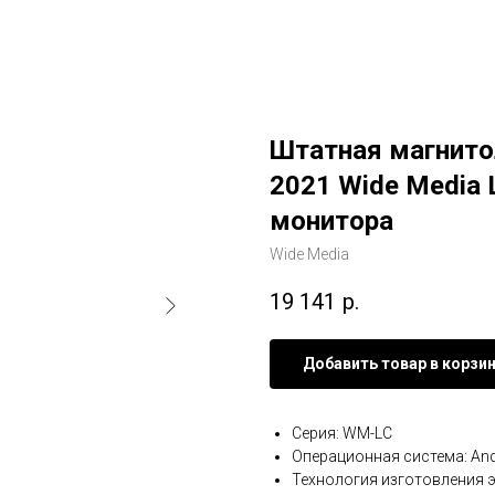
Штатная магнитол
2021 Wide Media 
монитора
Wide Media
19 141
р.
Добавить товар в корзи
Серия: WM-LC
Операционная система: And
Технология изготовления э