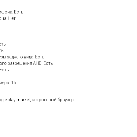
офона: Есть
на: Нет
сть
ть
ры заднего вида: Есть
го разрешения AHD: Есть
 Есть
зера: 16
ogle play market, встроенный браузер