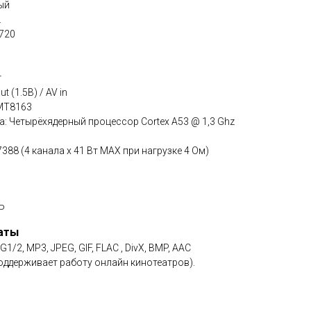
ый
.
720
т
t (1.5В) / AV in
 MT8163
: Четырёхядерный процессор Cortex A53 @ 1,3 Ghz
88 (4 канала x 41 Вт МАХ при нагрузке 4 Ом)
Р
аты
2, MP3, JPEG, GIF, FLAC , DivX, BMP, AAC
оддерживает работу онлайн кинотеатров).