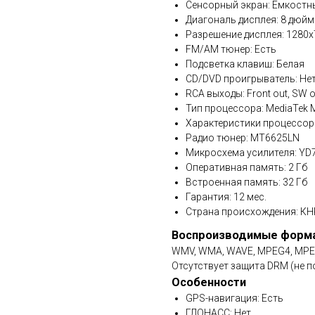
Сенсорный экран: Емкостн
Диагональ дисплея: 8 дюйм
Разрешение дисплея: 1280x
FM/AM тюнер: Есть
Подсветка клавиш: Белая
CD/DVD проигрыватель: Не
RCA выходы: Front out, SW ou
Тип процессора: MediaTek
Характеристики процессора
Радио тюнер: MT6625LN
Микросхема усилителя: YD73
Оперативная память: 2 Гб
Встроенная память: 32 Гб
Гарантия: 12 мес.
Страна происхождения: КН
Воспроизводимые форм
WMV, WMA, WAVE, MPEG4, MPEG1/
Отсутствует защита DRM (не п
Особенности
GPS-навигация: Есть
ГЛОНАСС: Нет