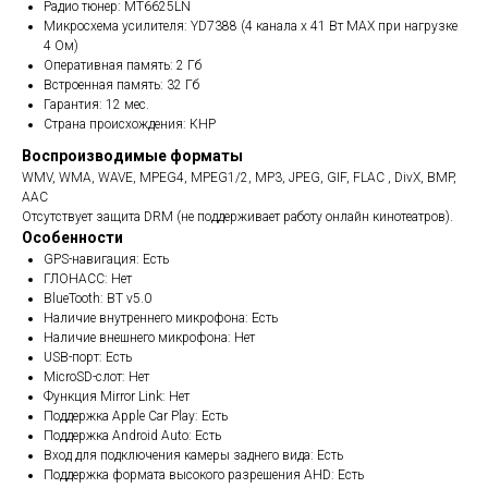
Радио тюнер: MT6625LN
Микросхема усилителя: YD7388 (4 канала x 41 Вт МАХ при нагрузке
4 Ом)
Оперативная память: 2 Гб
Встроенная память: 32 Гб
Гарантия: 12 мес.
Страна происхождения: КНР
Воспроизводимые форматы
WMV, WMA, WAVE, MPEG4, MPEG1/2, MP3, JPEG, GIF, FLAC , DivX, BMP,
AAC
Отсутствует защита DRM (не поддерживает работу онлайн кинотеатров).
Особенности
GPS-навигация: Есть
ГЛОНАСС: Нет
BlueTooth: BT v5.0
Наличие внутреннего микрофона: Есть
Наличие внешнего микрофона: Нет
USB-порт: Есть
MicroSD-слот: Нет
Функция Mirror Link: Нет
Поддержка Apple Car Play: Есть
Поддержка Android Auto: Есть
Вход для подключения камеры заднего вида: Есть
Поддержка формата высокого разрешения AHD: Есть