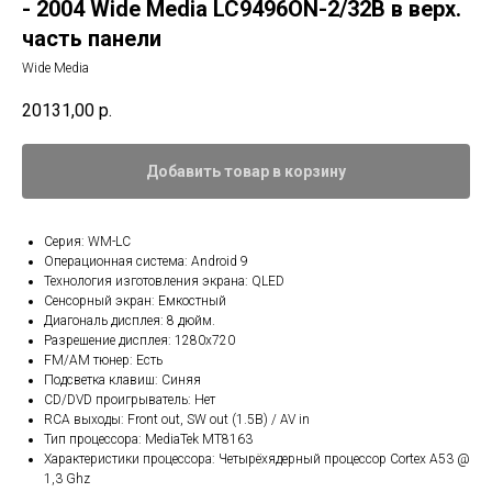
- 2004 Wide Media LC9496ON-2/32B в верх.
часть панели
Wide Media
20131,00
р.
Добавить товар в корзину
Серия: WM-LC
Операционная система: Android 9
Технология изготовления экрана: QLED
Сенсорный экран: Емкостный
Диагональ дисплея: 8 дюйм.
Разрешение дисплея: 1280x720
FM/AM тюнер: Есть
Подсветка клавиш: Синяя
CD/DVD проигрыватель: Нет
RCA выходы: Front out, SW out (1.5В) / AV in
Тип процессора: MediaTek MT8163
Характеристики процессора: Четырёхядерный процессор Cortex A53 @
1,3 Ghz