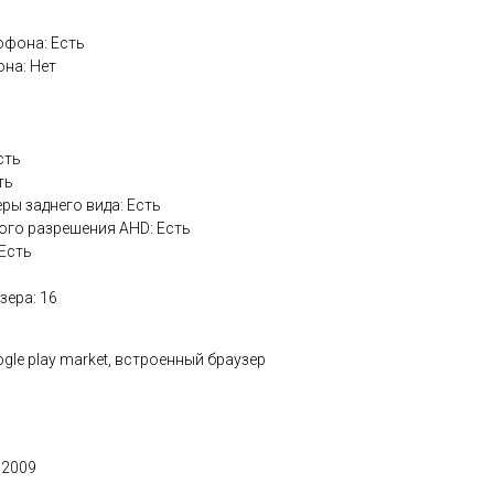
офона: Есть
на: Нет
сть
ть
ры заднего вида: Есть
го разрешения AHD: Есть
 Есть
зера: 16
ogle play market, встроенный браузер
 2009