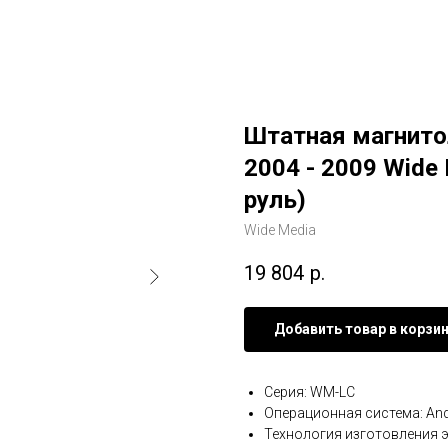
Штатная магнитол
2004 - 2009 Wide
руль)
Wide Media
19 804
р.
Добавить товар в корзи
Серия: WM-LC
Операционная система: And
Технология изготовления э