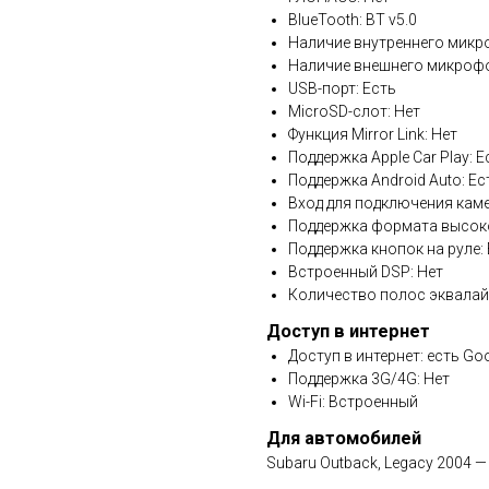
BlueTooth: BT v5.0
Наличие внутреннего микр
Наличие внешнего микрофо
USB-порт: Есть
MicroSD-слот: Нет
Функция Mirror Link: Нет
Поддержка Apple Car Play: Е
Поддержка Android Auto: Ес
Вход для подключения каме
Поддержка формата высоко
Поддержка кнопок на руле:
Встроенный DSP: Нет
Количество полос эквалай
Доступ в интернет
Доступ в интернет: есть Go
Поддержка 3G/4G: Нет
Wi-Fi: Встроенный
Для автомобилей
Subaru Outback, Legacy 2004 —