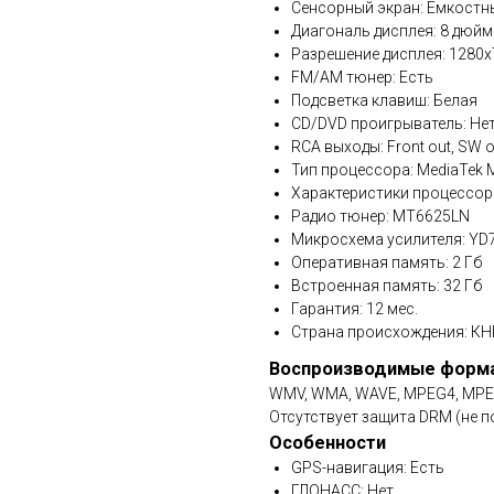
Сенсорный экран: Емкостн
Диагональ дисплея: 8 дюйм
Разрешение дисплея: 1280x
FM/AM тюнер: Есть
Подсветка клавиш: Белая
CD/DVD проигрыватель: Не
RCA выходы: Front out, SW ou
Тип процессора: MediaTek
Характеристики процессора
Радио тюнер: MT6625LN
Микросхема усилителя: YD73
Оперативная память: 2 Гб
Встроенная память: 32 Гб
Гарантия: 12 мес.
Страна происхождения: КН
Воспроизводимые форм
WMV, WMA, WAVE, MPEG4, MPEG1/
Отсутствует защита DRM (не п
Особенности
GPS-навигация: Есть
ГЛОНАСС: Нет