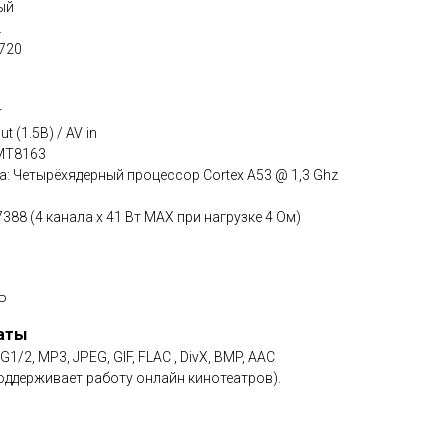
ый
.
720
т
t (1.5В) / AV in
 MT8163
: Четырёхядерный процессор Cortex A53 @ 1,3 Ghz
88 (4 канала x 41 Вт МАХ при нагрузке 4 Ом)
Р
аты
2, MP3, JPEG, GIF, FLAC , DivX, BMP, AAC
оддерживает работу онлайн кинотеатров).