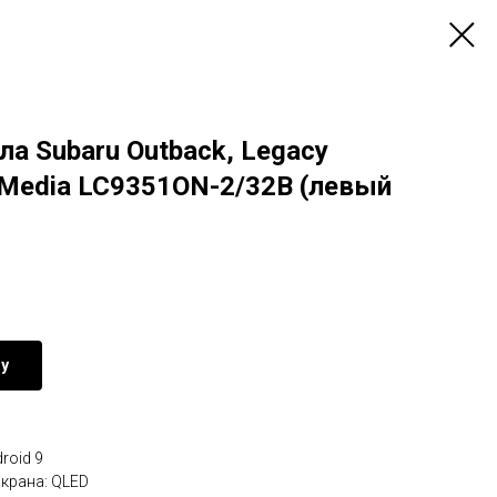
а Subaru Outback, Legacy
 Media LC9351ON-2/32B (левый
ну
roid 9
крана: QLED