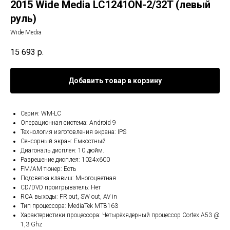
2015 Wide Media LC1241ON-2/32T (левый
руль)
Wide Media
15 693
р.
Добавить товар в корзину
Серия: WM-LC
Операционная система: Android 9
Технология изготовления экрана: IPS
Сенсорный экран: Емкостный
Диагональ дисплея: 10 дюйм.
Разрешение дисплея: 1024x600
FM/AM тюнер: Есть
Подсветка клавиш: Многоцветная
CD/DVD проигрыватель: Нет
RCA выходы: FR out, SW out, AV in
Тип процессора: MediaTek MT8163
Характеристики процессора: Четырёхядерный процессор Cortex A53 @
1,3 Ghz