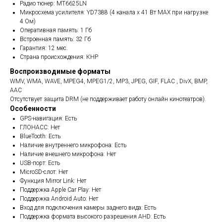
Радио тюнер: MT6625LN
Микросхема усилителя: YD7388 (4 канала x 41 Вт МАХ при нагрузке
4 Ом)
Оперативная память: 1 Гб
Встроенная память: 32 Гб
Гарантия: 12 мес.
Страна происхождения: КНР
Воспроизводимые форматы
WMV, WMA, WAVE, MPEG4, MPEG1/2, MP3, JPEG, GIF, FLAC , DivX, BMP,
AAC
Отсутствует защита DRM (не поддерживает работу онлайн кинотеатров).
Особенности
GPS-навигация: Есть
ГЛОНАСС: Нет
BlueTooth: Есть
Наличие внутреннего микрофона: Есть
Наличие внешнего микрофона: Нет
USB-порт: Есть
MicroSD-слот: Нет
Функция Mirror Link: Нет
Поддержка Apple Car Play: Нет
Поддержка Android Auto: Нет
Вход для подключения камеры заднего вида: Есть
Поддержка формата высокого разрешения AHD: Есть