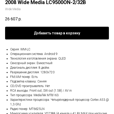
2008 Wide Media LC9500ON-2/32B
Wide Media
26 607
р.
Добавить товар в корзину
Серия: WM-LC
Операционная система: Android 9
Технология изготовления экрана: QLED
Сенсорный экран: Емкостный
Диагональ дисплея: 8 дюйм.
Разрешение дисплея: 1280x720
FM/AM тюнер: Есть
Подсветка клавиш: Синяя
CD/DVD проигрыватель: Нет
RCA выходы: Front out, SW out (1.5В) / AV in
Тип процессора: MediaTek MT8163
Характеристики процессора: Четырёхядерный процессор Cortex A53 @
1,3 Ghz
Радио тюнер: MT6625LN
Микросхема усилителя: YD7388 (4 канала x 41 Вт МАХ при нагрузке