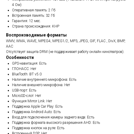
4 Ом)
Оперативная память: 2 Гб
Встроенная память: 32 Гб
Гарантия: 12 мес.
Страна происхождения: КНР
Воспроизводимые форматы
WMV, WMA, WAVE, MPEG4, MPEG1/2, MP3, JPEG, GIF, FLAC , DivX, BMP,
AAC
Отсутствует защита DRM (не поддерживает работу онлайн кинотеатров).
Особенности
GPS-навигация: Есть
ГЛОНАСС: Нет
BlueTooth: BT v5.0
Наличие внутреннего микрофона: Есть
Наличие внешнего микрофона: Нет
USB-порт: Есть
MicroSD-слот: Нет
Функция Mirror Link: Нет
Поддержка Apple Car Play: Есть
Поддержка Android Auto: Есть
Вход для подключения камеры заднего вида: Есть
Поддержка формата высокого разрешения AHD: Есть
Поддержка кнопок на руле: Есть
Встроенный DSP: Нет