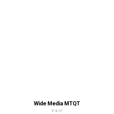
Wide Media MTQT
9" & 10"